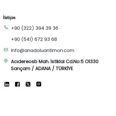
İletişim
+90 (322) 394 39 36
+90 (541) 672 93 68
info@anadoluantimon.com
Acıdereosb Mah. İstiklal Cd.No:5 O1330
Sarıçam / ADANA / TÜRKİYE