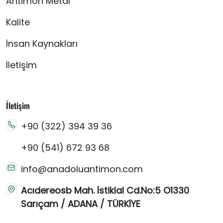
Antimon Metal
Kalite
İnsan Kaynakları
İletişim
İletişim
+90 (322) 394 39 36
+90 (541) 672 93 68
info@anadoluantimon.com
Acıdereosb Mah. İstiklal Cd.No:5 O1330
Sarıçam / ADANA / TÜRKİYE