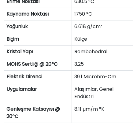
Erime Noktası
630.5 °C
Kaynama Noktası
1750 °C
Yoğunluk
6.618 g/cm³
Biçim
Külçe
Kristal Yapı
Rombohedral
MOHS Sertliği @ 20ºC
3.25
Elektrik Direnci
39.1 Microhm-Cm
Uygulamalar
Alaşımlar, Genel
Endüstri
Genleşme Katsayısı @
8.11 µm/m °K
20ºC