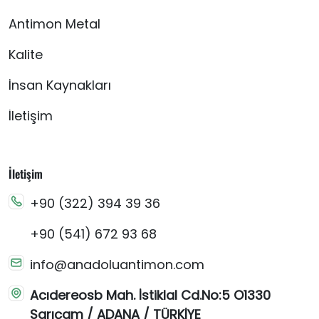
Antimon Metal
Kalite
İnsan Kaynakları
İletişim
İletişim
+90 (322) 394 39 36
+90 (541) 672 93 68
info@anadoluantimon.com
Acıdereosb Mah. İstiklal Cd.No:5 O1330
Sarıçam / ADANA / TÜRKİYE